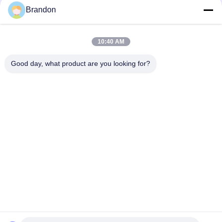
Brandon
EVI 3P/16 AMISCO ประเภทไฮดรอลิกโซลินอยด์คอยล์ 220VAC
110VAC 24VDC 12VDC 26W
ระบบ Reverse Osmosis น้ำบริสุทธิ์ 6.35 มม. ปลั๊กโซลินอยด์วาล์ว
10:40 AM
พลาสติก RO
Good day, what product are you looking for?
หมวดหมู่ยอดนิยม
ทั้งหมด
วาล์วพัลส์แบบนิวเม
วาล์วนิวเมติกวาล์ว
ติก
นิวเมติกโซลินอยด์
โซลินอยด์วาล์วคอยล์
วาล์ว
กระดองโซลินอยด์
Pulse Jet Valve
วาล์ว
วาล์ว Solenoid 
ข้อต่อท่อแบบนิวเมติก
ทำความเย็น