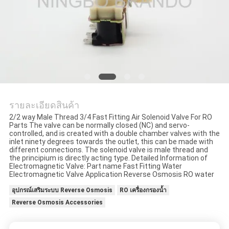
COMPANY
NEWS
แผนผัง
รายละเอียดสินค้า
เว็บไซต์
2/2 way Male Thread 3/4 Fast Fitting Air Solenoid Valve For RO
Parts The valve can be normally closed (NC) and servo-
controlled, and is created with a double chamber valves with the
inlet ninety degrees towards the outlet, this can be made with
นโยบาย
different connections. The solenoid valve is male thread and
the principium is directly acting type. Detailed Information of
Electromagnetic Valve: Part name Fast Fitting Water
ความ
Electromagnetic Valve Application Reverse Osmosis RO water
เป็น
อุปกรณ์เสริมระบบ Reverse Osmosis
RO เครื่องกรองน้ำ
Reverse Osmosis Accessories
ส่วน