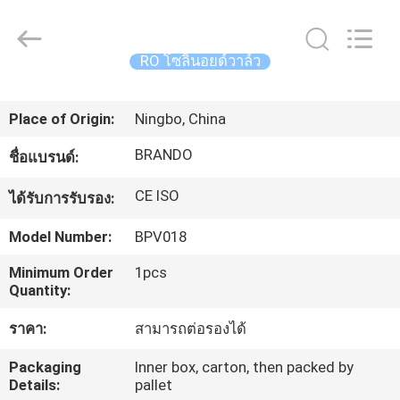
2016
-
2026
Ningbo
Brando
RO โซลินอยด์วาล์ว
Hardware
Co.,
Ltd.
บ้าน
All
Rights
Place of Origin:
Ningbo, China
Reserved.
BRANDO
ชื่อแบรนด์:
สินค้า
CE ISO
ได้รับการรับรอง:
เกี่ยว
Model Number:
BPV018
กับ
Minimum Order
1pcs
Quantity:
เรา
ราคา:
สามารถต่อรองได้
Packaging
Inner box, carton, then packed by
ทัวร์
Details:
pallet