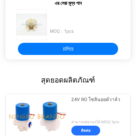
এর সেরা মূল্য পান
ตัว
MOQ：
1pcs
চালিয়ে
สุดยอดผลิตภัณฑ์
24V RO โซลินอยด์วาล์ว
สามารถต่อรองได้ MOQ:1pcs
ติดต่อ