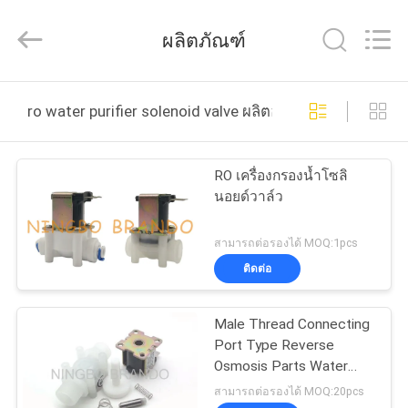
2016
-
2026
ผลิตภัณฑ์
Ningbo
Brando
Hardware
Co.,
Ltd.
บ้าน
All
ro water purifier solenoid valve ผลิตออนไลน์
Rights
Reserved.
สินค้า
RO เครื่องกรองน้ำโซลิ
นอยด์วาล์ว
เกี่ยว
สามารถต่อรองได้ MOQ:1pcs
ติดต่อ
กับ
เรา
Male Thread Connecting
Port Type Reverse
Osmosis Parts Water
ทัวร์
Purifier Solenoid Valve
สามารถต่อรองได้ MOQ:20pcs