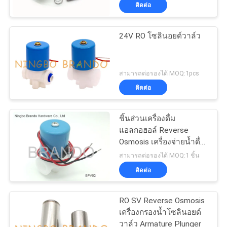
ติดต่อ
โรงงาน
24V RO โซลินอยด์วาล์ว
การ
ควบคุม
สามารถต่อรองได้ MOQ:1pcs
ติดต่อ
คุณภาพ
ชิ้นส่วนเครื่องดื่ม
แอลกอฮอล์ Reverse
ติดต่อ
Osmosis เครื่องจ่ายน้ำดื่ม
Solenoid Valve 24V DC
สามารถต่อรองได้ MOQ:1 ชิ้น
เรา
with Female 1/4 &quot;
ติดต่อ
ขอ
RO SV Reverse Osmosis
เครื่องกรองน้ำโซลินอยด์
ทุน
วาล์ว Armature Plunger