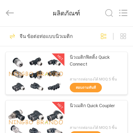
2016
-
2026
ผลิตภัณฑ์
Ningbo
Brando
Hardware
Co.,
Ltd.
228
บ้าน
All
จีน ข้อต่อท่อแบบนิวเมติก
Rights
Reserved.
วาล์วนิวเมติกวาล์ว
สินค้า
HOT
นิวเมติกฟิตติ้ง Quick
Connect
เกี่ยว
สามารถต่อรองได้ MOQ:5 ชิ้น
สอบถามทันที
กับ
43
วาล์วพัลส์แบบนิวเม
เรา
HOT
นิวเมติก Quick Coupler
ติก
ทัวร์
สามารถต่อรองได้ MOQ:5 ชิ้น