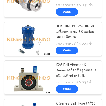
สามารถต่อรองได้ MOQ:5 ชิ้น
ติดต่อ
COMPANY
495
NEWS
กระดองโซลินอยด์
SEISHIN ประเภท SK-80
เครื่องเคาะลม SK series
วาล์ว
SK80 ค้อนลม
แผนผัง
สามารถต่อรองได้ MOQ:1 ชิ้น
เว็บไซต์
ติดต่อ
K25 Ball Vibrator K
นโยบาย
1184
Series เครื่องสั่นลูกบอลแบ
บนิวเมติกสำหรับถัง
ความ
Pulse Jet Valve
อุตสาหกรรม
สามารถต่อรองได้ MOQ:1 ชิ้น
เป็น
ติดต่อ
ส่วน
K Series Ball Type เครื่อง