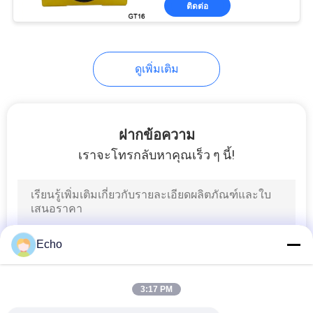
ติดต่อ
149
ขดลวดโซลินอยด์
วาล์วไฮดรอลิก
ดูเพิ่มเติม
ฝากข้อความ
เราจะโทรกลับหาคุณเร็ว ๆ นี้!
99
ขั้วต่อคอยล์ Solenoid
Coil
Echo
3:17 PM
821