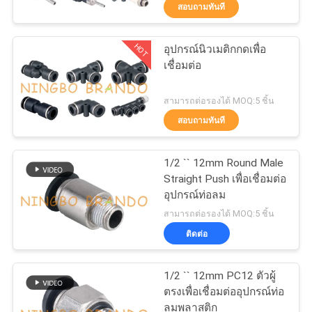
สอบถามทันที
โรงงาน
HOT
อุปกรณ์นิวเมติกกดเพื่อ
617
เชื่อมต่อ
การ
นิวเมติกโซลินอยด์
ควบคุม
สามารถต่อรองได้ MOQ:5 ชิ้น
วาล์ว
สอบถามทันที
คุณภาพ
1/2 `` 12mm Round Male
Straight Push เพื่อเชื่อมต่อ
ติดต่อ
อุปกรณ์ท่อลม
1071
สามารถต่อรองได้ MOQ:5 ชิ้น
เรา
ติดต่อ
โซลินอยด์วาล์วคอยล์
ขอ
1/2 `` 12mm PC12 ตัวผู้
ตรงเพื่อเชื่อมต่ออุปกรณ์ท่อ
ทุน
ลมพลาสติก