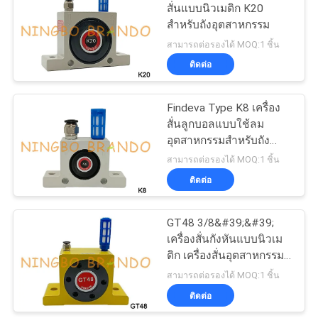
สั่นแบบนิวเมติก K20
ตัว
สำหรับถังอุตสาหกรรม
485
สามารถต่อรองได้ MOQ:1 ชิ้น
วาล์ว Solenoid
ติดต่อ
ทำความเย็น
Findeva Type K8 เครื่อง
สั่นลูกบอลแบบใช้ลม
อุตสาหกรรมสำหรับถัง
ซีเมนต์ผงอุตสาหกรรม
สามารถต่อรองได้ MOQ:1 ชิ้น
ติดต่อ
312
ข้อต่อท่อแบบนิวเม
GT48 3/8&#39;&#39;
เครื่องสั่นกังหันแบบนิวเม
ติก
ติก เครื่องสั่นอุตสาหกรรมสี
ทองเงียบสำหรับ Hopper
สามารถต่อรองได้ MOQ:1 ชิ้น
Golden
ติดต่อ