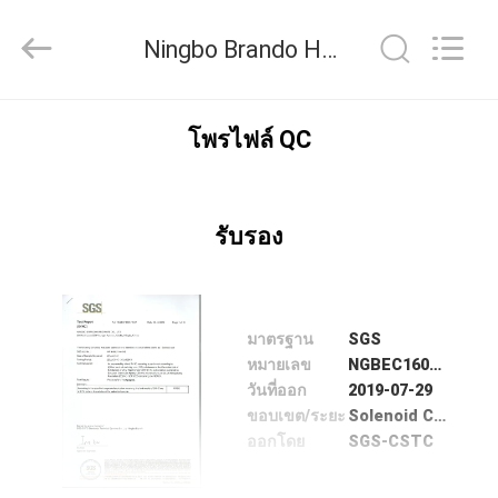
2016
-
2026
Ningbo Brando Hardware Co., Ltd ควบคุมคุณภาพ
Ningbo
Brando
Hardware
Co.,
Ltd.
บ้าน
All
Rights
โพรไฟล์ QC
Reserved.
สินค้า
รับรอง
เกี่ยว
กับ
มาตรฐาน
SGS
หมายเลข
NGBEC1603471801
เรา
วันที่ออก
2019-07-29
ขอบเขต/ระยะ
Solenoid Coil
ออกโดย
SGS-CSTC
ทัวร์