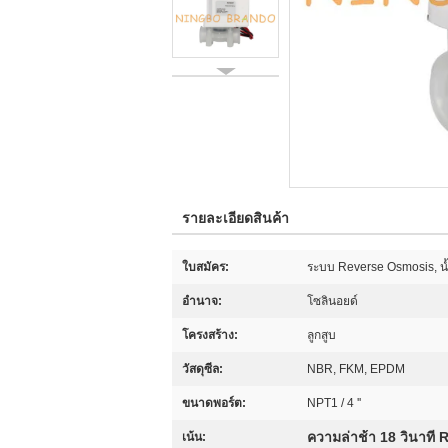
รายละเอียดสินค้า
ใบสมัคร:
ระบบ Reverse Osmosis, น้ำใ
อำนาจ:
โซลินอยด์
โครงสร้าง:
ลูกสูบ
วัสดุซีล:
NBR, FKM, EPDM
ขนาดพอร์ต:
NPT1 / 4 ''
ความล่าช้า 18 วินาที
เน้น: