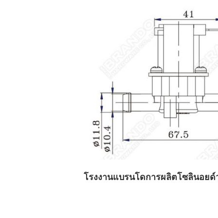
โรงงานแบรนโดการผลิตโซลินอยด์ว