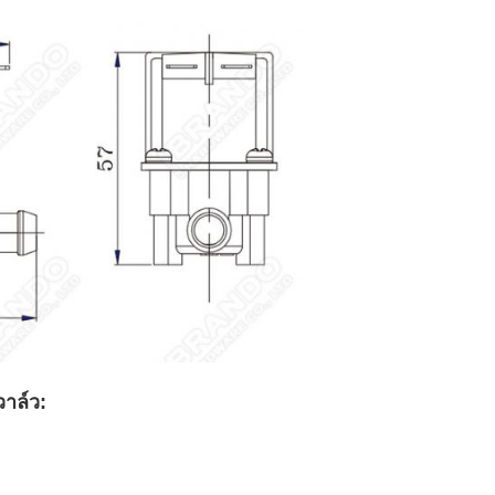
าล์ว: