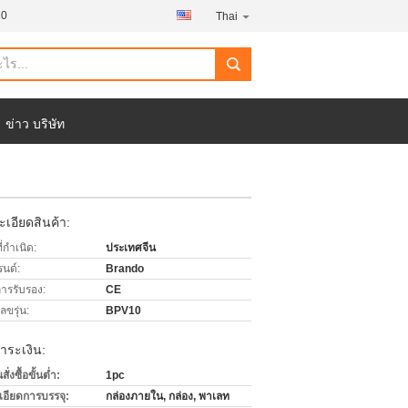
20
Thai
ข่าว บริษัท
เอียดสินค้า:
่กำเนิด:
ประเทศจีน
รนด์:
Brando
การรับรอง:
CE
ขรุ่น:
BPV10
ำระเงิน:
่งซื้อขั้นต่ำ:
1pc
เอียดการบรรจุ:
กล่องภายใน, กล่อง, พาเลท