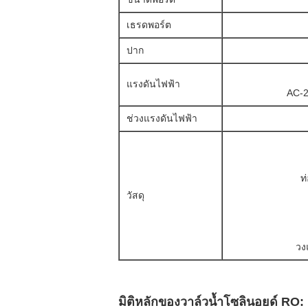
เธรดพอร์ต
ปาก
แรงดันไฟฟ้า
AC-2
ช่วงแรงดันไฟฟ้า
ท
วัสดุ
วง
มิติหลักของวาล์วน้ำโซลินอยด์ RO: