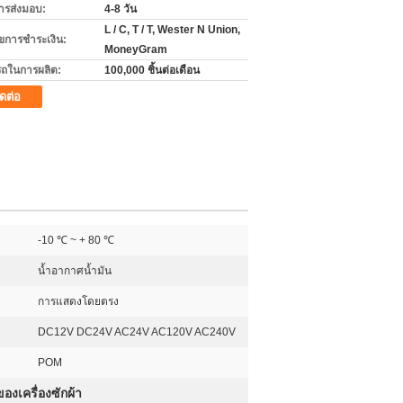
ารส่งมอบ:
4-8 วัน
L / C, T / T, Wester N Union,
ไขการชำระเงิน:
MoneyGram
ถในการผลิต:
100,000 ชิ้นต่อเดือน
ิดต่อ
-10 ℃ ~ + 80 ℃
น้ำอากาศน้ำมัน
การแสดงโดยตรง
DC12V DC24V AC24V AC120V AC240V
POM
องเครื่องซักผ้า