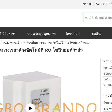
ขาย:
86-574-838798
ทัวร์โรงงาน
การควบคุมคุณภาพ
ติดต่อเรา
ขออ้าง
 '' POM พลาสติก 18 วินาทีหน่วงเวลาล้างอัตโนมัติ RO โซลินอยด์วาล์ว
หน่วงเวลาล้างอัตโนมัติ RO โซลินอยด์วาล์ว
รายละ
สถานที
ชื่อแบ
ได้รับ
หมายเล
การช
จำนวนสั
รายละ