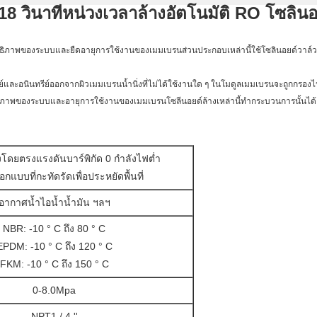
8 วินาทีหน่วงเวลาล้างอัตโนมัติ RO โซลินอ
ิทธิภาพของระบบและยืดอายุการใช้งานของเมมเบรนส่วนประกอบเหล่านี้ใช้โซลินอยด์วาล์ว
รีย์และอนินทรีย์ออกจากผิวเมมเบรนน้ำนิ่งที่ไม่ได้ใช้งานใด ๆ ในโมดูลเมมเบรนจะถูกกรองไ
ิภาพของระบบและอายุการใช้งานของเมมเบรนโซลีนอยด์ล้างเหล่านี้ทำกระบวนการนั้นได้อย
โดยตรงแรงดันบาร์พิกัด 0 กำลังไฟต่ำ
กแบบที่กะทัดรัดเพื่อประหยัดพื้นที่
อากาศน้ำไอน้ำน้ำมัน ฯลฯ
NBR: -10 ° C ถึง 80 ° C
EPDM: -10 ° C ถึง 120 ° C
FKM: -10 ° C ถึง 150 ° C
0-8.0Mpa
NPT1 / 4 ''