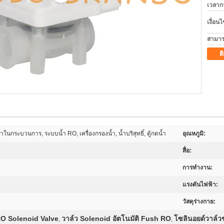
เวลาก
เงื่อน
สามาร
ต
นกระบวนการ, ระบบน้ำ RO, เครื่องกรองน้ำ, น้ำบริสุทธิ์, ตู้กดน้ำ
อุณหภูมิ:
สื่อ:
การทำงาน:
แรงดันไฟฟ้า:
วัสดุร่างกาย:
 RO Solenoid Valve
วาล์ว Solenoid อัตโนมัติ Fush RO
โซลินอยด์วาล์วข
,
,