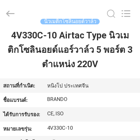
2016
-
2026
Ningbo
Brando
นิวเมติกโซลินอยด์วาล์ว
Hardware
Co.,
Ltd.
4V330C-10 Airtac Type นิวเม
บ้าน
All
Rights
Reserved.
ติกโซลินอยด์แอร์วาล์ว 5 พอร์ต 3
สินค้า
ตำแหน่ง 220V
เกี่ยว
สถานที่กำเนิด:
หนิงโป ประเทศจีน
กับ
BRANDO
ชื่อแบรนด์:
เรา
CE, ISO
ได้รับการรับรอง:
4V330C-10
หมายเลขรุ่น:
ทัวร์