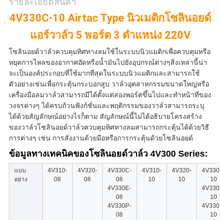
รายละเอียดสินค้า
ตัว
4V330C-10 Airtac Type นิวเมติกโซลินอยด์
แอร์วาล์ว 5 พอร์ต 3 ตำแหน่ง 220V
โซลินอยด์วาล์วควบคุมทิศทางลมใช้ในระบบนิวแมติกเพื่อควบคุมหรือ
หยุดการไหลของอากาศอัดหรือน้ำมันไปยังอุปกรณ์ต่างๆสิ่งเหล่านี้น่า
จะเป็นองค์ประกอบที่ใช้มากที่สุดในระบบนิวแมติกและสามารถใช้
ตัวอย่างเช่นเพื่อกระตุ้นกระบอกสูบ วาล์วอุตสาหกรรมขนาดใหญ่หรือ
เครื่องมือลมวาล์วสามารถมีได้ตั้งแต่สองพอร์ตขึ้นไปและทำหน้าที่ของ
วงจรต่างๆ ได้ครบถ้วนฟังก์ชั่นและพฤติกรรมของวาล์วสามารถระบุ
ได้ด้วยสัญลักษณ์อย่างไรก็ตาม สัญลักษณ์นี้ไม่ได้อธิบายโครงสร้าง
ของวาล์วโซลินอยด์วาล์วควบคุมทิศทางลมสามารถกระตุ้นได้ด้วยวิธี
การต่างๆ เช่น การสั่งงานด้วยมือหรือการกระตุ้นด้วยโซลินอยด์
ข้อมูลทางเทคนิคของโซลินอยด์วาล์ว 4V300 Series:
แบบ
4V310-
4V320-
4V330C-
4V310-
4V320-
4V330
อย่าง
08
08
08
10
10
10
4V330E-
4V330
08
10
4V330P-
4V330
08
10