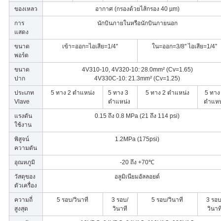
ของเหลว
อากาศ (กรองด้วยไส้กรอง 40 µm)
การ
นักบินภายในหรือนักบินภายนอก
แสดง
ขนาด
เข้า=ออก=ไอเสีย=1/4''
ใน=ออก=3/8'' ไอเสีย=1/4''
พอร์ต
ขนาด
4V310-10, 4V320-10: 28.0mm² (Cv=1.65)
ปาก
4V330C-10: 21.3mm² (Cv=1.25)
ประเภท
5 ทาง 2 ตำแหน่ง
5 ทาง 3
5 ทาง 2 ตำแหน่ง
5 ทาง
Vlave
ตำแหน่ง
ตำแหน
แรงดัน
0.15 ถึง 0.8 MPa (21 ถึง 114 psi)
ใช้งาน
พิสูจน์
1.2MPa (175psi)
ความดัน
อุณหภูมิ
-20 ถึง +70℃
วัสดุของ
อลูมิเนียมอัลลอยด์
ตัวเครื่อง
ความถี่
5 รอบ/วินาที
3 รอบ/
5 รอบ/วินาที
3 รอบ
สูงสุด
วินาที
วินาท