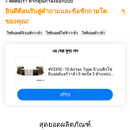
√ ติดต่อเรา หากคุณกำลังออกแบบ
ยินดีต้อนรับสู่คำถามและข้อซักถามใด ๆ
ของคุณ!
โซลินอยด์นิวเมติกวาล์ว
โซลินอยด์ไฟฟ้าวาล์ว
โซลินอยด์วาล์ว
এর সেরা মূল্য পান
4V330C-10 Airtac Type นิวเมติกโซ
ลินอยด์แอร์วาล์ว 5 พอร์ต 3 ตำแหน่ง
220V
চালিয়ে
สุดยอดผลิตภัณฑ์