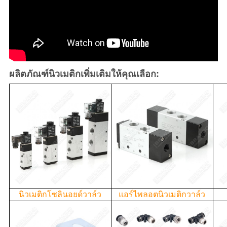
ผลิตภัณฑ์นิวเมติกเพิ่มเติมให้คุณเลือก:
นิวเมติกโซลินอยด์วาล์ว
แอร์ไพลอตนิวเมติกวาล์ว