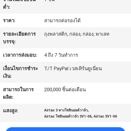
โรงงาน
ต่ำ:
ราคา:
สามารถต่อรองได้
การ
รายละเอียดการ
ถุงพลาสติก, กล่อง, กล่อง, พาเลท
บรรจุ:
ควบคุม
เวลาการส่งมอบ:
4 ถึง 7 วันทำการ
คุณภาพ
เงื่อนไขการชำระ
T/T PayPal เวสเทิร์นยูเนี่ยน
เงิน:
ติดต่อ
สามารถในการ
200,000 ชิ้นต่อเดือน
เรา
ผลิต:
,
แสงสูง:
Airtac 3 ทางโซลินอยด์วาล์ว
ขอ
,
Airtac โซลินอยด์วาล์ว 3V1-06
Airtac 3V1-06
ทุน