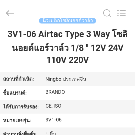
2016
-
2026
Ningbo
Brando
นิวเมติกโซลินอยด์วาล์ว
Hardware
Co.,
Ltd.
3V1-06 Airtac Type 3 Way โซลิ
บ้าน
All
Rights
Reserved.
นอยด์แอร์วาล์ว 1/8 '' 12V 24V
สินค้า
110V 220V
เกี่ยว
สถานที่กำเนิด:
Ningbo ประเทศจีน
กับ
BRANDO
ชื่อแบรนด์:
เรา
CE, ISO
ได้รับการรับรอง:
3V1-06
หมายเลขรุ่น:
ทัวร์
จำนวนสั่งซื้อขั้น
1 ชิ้น