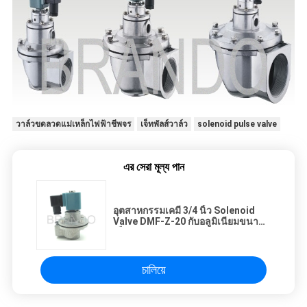
วาล์วขดลวดแม่เหล็กไฟฟ้าชีพจร
เจ็ทพัลส์วาล์ว
solenoid pulse valve
এর সেরা মূল্য পান
อุตสาหกรรมเคมี 3/4 นิ้ว Solenoid
Valve DMF-Z-20 กับอลูมิเนียมขนาด
เล็ก ADC Cap
চালিয়ে