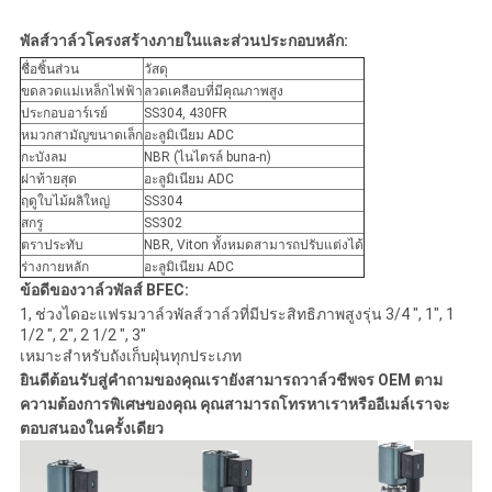
พัลส์วาล์วโครงสร้างภายในและส่วนประกอบหลัก:
ชื่อชิ้นส่วน
วัสดุ
ขดลวดแม่เหล็กไฟฟ้า
ลวดเคลือบที่มีคุณภาพสูง
ประกอบอาร์เรย์
SS304, 430FR
หมวกสามัญขนาดเล็ก
อะลูมิเนียม ADC
กะบังลม
NBR (ไนไตรล์ buna-n)
ฝาท้ายสุด
อะลูมิเนียม ADC
ฤดูใบไม้ผลิใหญ่
SS304
สกรู
SS302
ตราประทับ
NBR, Viton ทั้งหมดสามารถปรับแต่งได้
ร่างกายหลัก
อะลูมิเนียม ADC
ข้อดีของวาล์วพัลส์ BFEC:
1, ช่วงไดอะแฟรมวาล์วพัลส์วาล์วที่มีประสิทธิภาพสูงรุ่น 3/4 ", 1", 1
1/2 ", 2", 2 1/2 ", 3"
เหมาะสำหรับถังเก็บฝุ่นทุกประเภท
ยินดีต้อนรับสู่คำถามของคุณเรายังสามารถวาล์วชีพจร OEM ตาม
ความต้องการพิเศษของคุณ
คุณสามารถโทรหาเราหรืออีเมล์เราจะ
ตอบสนองในครั้งเดียว