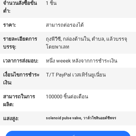
จำนวนสั่งซื้อขั้น
1 ชิ้น
โรงงาน
ต่ำ:
ราคา:
สามารถต่อรองได้
การ
รายละเอียดการ
ถุงพีวีซี, กล่องด้านใน, ตำบล, แล้วบรรจุ
ควบคุม
บรรจุ:
โดยพาเลท
คุณภาพ
เวลาการส่งมอบ:
หนึ่ง weeek หลังจากการชำระเงิน
เงื่อนไขการชำระ
T/T PayPal เวสเทิร์นยูเนี่ยน
ติดต่อ
เงิน:
เรา
สามารถในการ
100000 ชิ้นต่อเดือน
ผลิต:
,
ขอ
แสงสูง:
solenoid pulse valve
วาล์วโซลินอยด์ชีพจร
ทุน