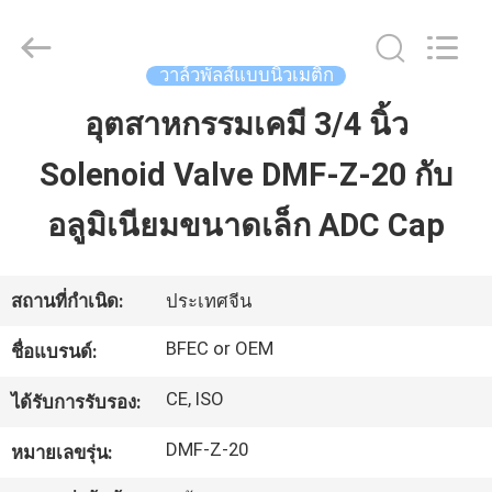
2016
-
2026
Ningbo
Brando
วาล์วพัลส์แบบนิวเมติก
Hardware
Co.,
Ltd.
อุตสาหกรรมเคมี 3/4 นิ้ว
บ้าน
All
Rights
Reserved.
Solenoid Valve DMF-Z-20 กับ
สินค้า
อลูมิเนียมขนาดเล็ก ADC Cap
เกี่ยว
สถานที่กำเนิด:
ประเทศจีน
กับ
BFEC or OEM
ชื่อแบรนด์:
เรา
CE, ISO
ได้รับการรับรอง:
DMF-Z-20
หมายเลขรุ่น:
ทัวร์