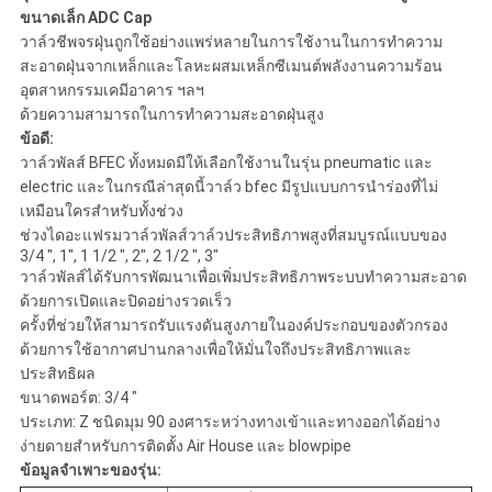
ตัว
ขนาดเล็ก ADC Cap
วาล์วชีพจรฝุ่นถูกใช้อย่างแพร่หลายในการใช้งานในการทำความ
สะอาดฝุ่นจากเหล็กและโลหะผสมเหล็กซีเมนต์พลังงานความร้อน
อุตสาหกรรมเคมีอาคาร ฯลฯ
ด้วยความสามารถในการทำความสะอาดฝุ่นสูง
ข้อดี:
วาล์วพัลส์ BFEC ทั้งหมดมีให้เลือกใช้งานในรุ่น pneumatic และ
electric และในกรณีล่าสุดนี้วาล์ว bfec มีรูปแบบการนำร่องที่ไม่
เหมือนใครสำหรับทั้งช่วง
ช่วงไดอะแฟรมวาล์วพัลส์วาล์วประสิทธิภาพสูงที่สมบูรณ์แบบของ
3/4 ", 1", 1 1/2 ", 2", 2 1/2 ", 3"
วาล์วพัลส์ได้รับการพัฒนาเพื่อเพิ่มประสิทธิภาพระบบทำความสะอาด
ด้วยการเปิดและปิดอย่างรวดเร็ว
ครั้งที่ช่วยให้สามารถรับแรงดันสูงภายในองค์ประกอบของตัวกรอง
ด้วยการใช้อากาศปานกลางเพื่อให้มั่นใจถึงประสิทธิภาพและ
ประสิทธิผล
ขนาดพอร์ต: 3/4 "
ประเภท: Z ชนิดมุม 90 องศาระหว่างทางเข้าและทางออกได้อย่าง
ง่ายดายสำหรับการติดตั้ง Air House และ blowpipe
ข้อมูลจำเพาะของรุ่น: