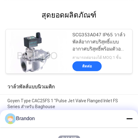
สุดยอดผลิตภัณฑ์
SCG353A047 IP65 วาล์ว
พัลส์อากาศบริสุทธิ์แบบ
อากาศบริสุทธิ์พร้อมตัวอลู
มิเนียมหล่อ
สามารถต่อรองได้ MOQ:1 ชิ้น
ติดต่อ
วาล์วพัลส์แบบนิวเมติก
Goyen Type CAC25FS 1 "Pulse Jet Valve Flanged Inlet FS
Series สำหรับ Baghouse
Brandon
Goyen Type CA45DD 1 1/2 '' Pulse Jet Valve Dresser Nut DD
Series