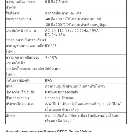
ความกดดันจากการ
0.5 ถึง 7.5 บาร์
ทำงาน
สื่อทำงาน
อากาศที่สะอาดและแห้ง
สภาพการทำงาน
-40 ถึง 100 ℃ใช้ไดอะแฟรมแบบปกติ
-30 ถึง 200 ℃ใช้ไดอะแฟรมที่อุณหภูมิสูง
แรงดันไฟฟ้าทำงาน
AC, 24, 110, 23v / 50-60Hz, 19VA
DC, 24v 15w
calss ฉนวนกันความร้อน
F
มาตรฐานขดลวดแม่เหล็ก
IEC335
ไฟฟ้า
ความคลาดเคลื่อนของ
+ - 10%
แรงดันไฟฟ้า
การติดตั้งขดลวดแม่เหล็ก
360 องศา
ไฟฟ้า
ระดับการป้องกัน
IP65
ชนิด
การควบคุมด้วยระบบนิวเมติกหรือไฟฟ้า
เปิดความเร็วเริ่มต้น
0.023-0.027seconds
ชีวิตการทำงาน
มากกว่า 1 ล้านรอบ
ปริมาณไดอะแฟรม
3/4 "ถึง 1" เป็นวาล์วไดอะแฟรมเดี่ยว, 1 1/2 "ถึง 4"
เป็นไดอะแฟรมวาล์วคู่
บันทึก
สามารถติดตั้งผ้าพันคอเพื่อขจัดเสียงรบกวนได้เส้น
เชื่อมต่อคือ G3 / 8 "