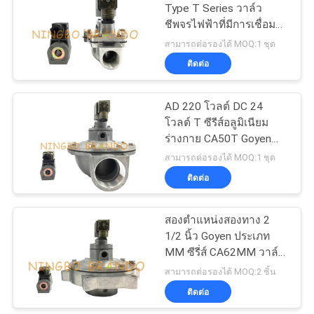
Type T Series วาล์ว
ตัว
ชีพจรไฟฟ้าที่มีการเชื่อม
ต่อเกลียว AC 220 โวลต์
สามารถต่อรองได้ MOQ:1 ชุด
DC 24 โวลต์
ติดต่อ
AD 220 โวลต์ DC 24
โวลต์ T ซีรีส์อลูมิเนียม
ร่างกาย CA50T Goyen
ประเภทชีพจรแม่เหล็ก
สามารถต่อรองได้ MOQ:1 ชุด
ไฟฟ้าวาล์วสำหรับระบบ
ติดต่อ
เก็บฝุ่น
สองตำแหน่งสองทาง 2
1/2 นิ้ว Goyen ประเภท
MM ซีรี่ส์ CA62MM วาล์ว
ไฟฟ้าแม่เหล็กไฟฟ้า
สามารถต่อรองได้ MOQ:2 ชิ้น
สำหรับระบบกำจัดฝุ่น
ติดต่อ