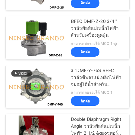
ติดต่อ
โรงงาน
BFEC DMF-Z-20 3/4 ''
วาล์วพัลส์แม่เหล็กไฟฟ้า
การ
สำหรับเครื่องดูดฝุ่น
ควบคุม
สามารถต่อรองได้ MOQ:1 ชุด
ติดต่อ
คุณภาพ
3 "DMF-Y-76S BFEC
วาล์วชีพจรแม่เหล็กไฟฟ้า
ติดต่อ
จมอยู่ใต้น้ำสำหรับ
Baghouse 24VDC
สามารถต่อรองได้ MOQ:1
เรา
220VAC
ติดต่อ
ขอ
Double Diaphragm Right
Angle วาล์วพัลส์แม่เหล็ก
ทุน
ไฟฟ้า 2 1/2 &quot;พอร์ต