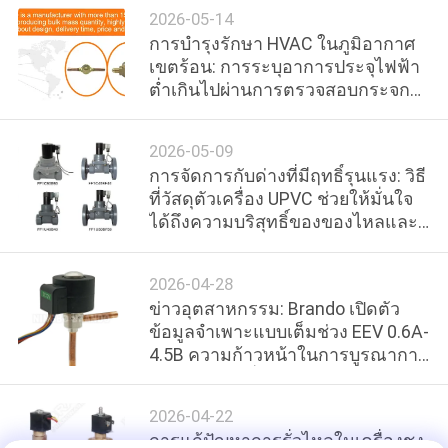
2026-05-14
การบำรุงรักษา HVAC ในภูมิอากาศ
COMPANY
เขตร้อน: การระบุอาการประจุไฟฟ้า
ต่ำเกินไปผ่านการตรวจสอบกระจก
NEWS
มองภาพ
2026-05-09
แผนผัง
การจัดการกับด่างที่มีฤทธิ์รุนแรง: วิธี
ที่วัสดุตัวเครื่อง UPVC ช่วยให้มั่นใจ
เว็บไซต์
ได้ถึงความบริสุทธิ์ของของไหลและ
ความต้านทานการกัดกร่อน
นโยบาย
2026-04-28
ข่าวอุตสาหกรรม: Brando เปิดตัว
ความ
ข้อมูลจำเพาะแบบเต็มช่วง EEV 0.6A-
4.5B ความก้าวหน้าในการบูรณาการ
เป็น
ระบบ HVAC ที่มีประสิทธิภาพ
2026-04-22
ส่วน
การแก้ปัญหาการรั่วไหลในเครื่องชง