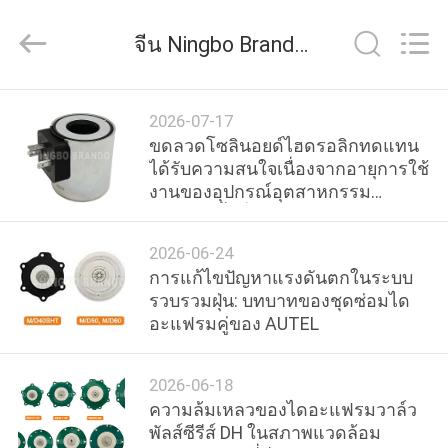
2016
-
2026
จีน Ningbo Brando Hardware Co., Ltd ข่าวของ บริษัท
Ningbo
Brando
Hardware
Co.,
Ltd.
บ้าน
All
2026-07-17
Rights
Reserved.
ขดลวดโซลินอยด์ไฮดรอลิกทดแทน
ได้รับความสนใจเนื่องจากอายุการใช้
สินค้า
งานของอุปกรณ์อุตสาหกรรม
ยาวนานขึ้นทั่วยุโรปและ
อเมริกาเหนือ
2026-06-24
เกี่ยว
การแก้ไขปัญหาแรงดันตกในระบบ
รวบรวมฝุ่น: บทบาทของชุดซ่อมได
กับ
อะแฟรมคู่ของ AUTEL
เรา
2026-06-18
ความล้มเหลวของไดอะแฟรมวาล์ว
ทัวร์
พัลส์ซีรีส์ DH ในสภาพแวดล้อม