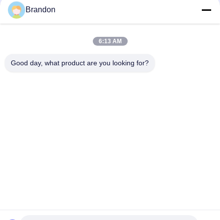
กาแฟ: ข้อมูลเชิงลึกเกี่ยวกับวาล์วปิด
ตัว
Brandon
ผนึก FKM อุณหภูมิสูง 150°C
6:13 AM
loading...
Good day, what product are you looking for?
หมวดหมู่ยอดนิยม
ทั้งหมด
วาล์วพัลส์แบบนิวเม
วาล์วนิวเมติกวาล์ว
ติก
นิวเมติกโซลินอยด์
โซลินอยด์วาล์วคอยล์
วาล์ว
กระดองโซลินอยด์
Pulse Jet Valve
วาล์ว
วาล์ว Solenoid 
ข้อต่อท่อแบบนิวเมติก
ทำความเย็น