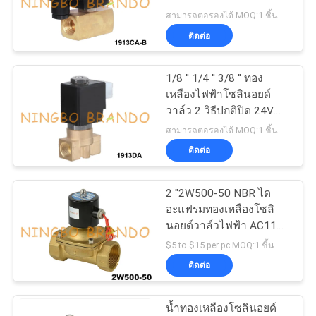
24V 220V
สามารถต่อรองได้ MOQ:1 ชิ้น
ติดต่อ
COMPANY
NEWS
1/8 '' 1/4 '' 3/8 '' ทอง
เหลืองไฟฟ้าโซลินอยด์
วาล์ว 2 วิธีปกติปิด 24V
แผนผัง
220V
สามารถต่อรองได้ MOQ:1 ชิ้น
เว็บไซต์
ติดต่อ
2 "2W500-50 NBR ได
นโยบาย
อะแฟรมทองเหลืองโซลิ
นอยด์วาล์วไฟฟ้า AC110V
ความ
DC24V
$5 to $15 per pc MOQ:1 ชิ้น
เป็น
ติดต่อ
ส่วน
น้ำทองเหลืองโซลินอยด์