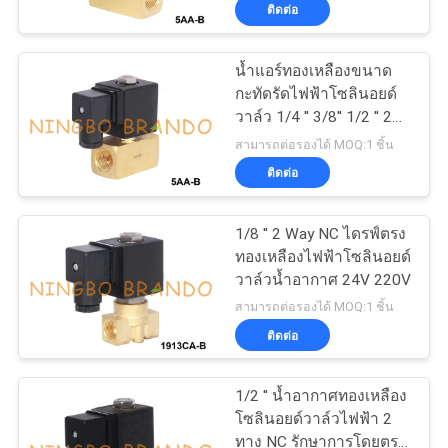
ติดต่อ
โรงงาน
น้ำแอร์ทองเหลืองขนาด
กะทัดรัดไฟฟ้าโซลินอยด์
การ
วาล์ว 1/4 '' 3/8'' 1/2 '' 24V
220V
ควบคุม
สามารถต่อรองได้ MOQ:1 ชิ้น
ติดต่อ
คุณภาพ
1/8 '' 2 Way NC ไดรฟ์ตรง
ทองเหลืองไฟฟ้าโซลินอยด์
ติดต่อ
วาล์วน้ำอากาศ 24V 220V
สามารถต่อรองได้ MOQ:1 ชิ้น
เรา
ติดต่อ
ขอ
1/2 '' น้ำอากาศทองเหลือง
โซลินอยด์วาล์วไฟฟ้า 2
ทุน
ทาง NC รักษาการโดยตรง