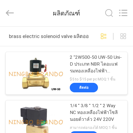
2016
-
2026
ผลิตภัณฑ์
Ningbo
Brando
Hardware
Co.,
Ltd.
บ้าน
All
brass electric solenoid valve ผลิตออนไลน์
Rights
Reserved.
สินค้า
2 "2W500-50 UW-50 Uni-
D ประเภท NBR ไดอะแฟ
รมทองเหลืองไฟฟ้า
เกี่ยว
Solenoid V Alve ปกติปิด
$5 to $15 per pc MOQ:1 ชิ้น
AC110V DC24V
ติดต่อ
กับ
เรา
1/4 '' 3/8 '' 1/2 '' 2 Way
NC ทองเหลืองไฟฟ้าโซลิ
นอยด์วาล์ว 24V 220V
ทัวร์
สามารถต่อรองได้ MOQ:1 ชิ้น