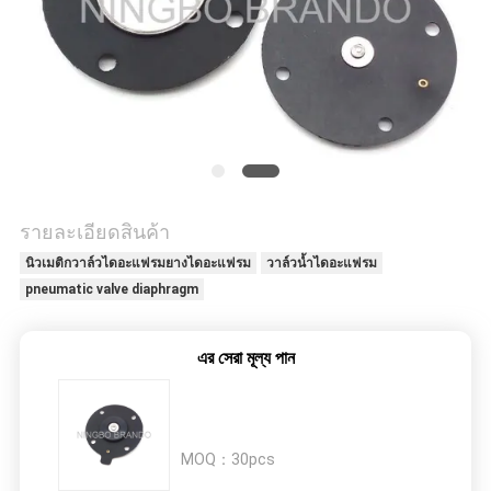
COMPANY
NEWS
แผนผัง
เว็บไซต์
รายละเอียดสินค้า
นิวเมติกวาล์วไดอะแฟรมยางไดอะแฟรม
วาล์วน้ำไดอะแฟรม
pneumatic valve diaphragm
นโยบาย
এর সেরা মূল্য পান
ความ
เป็น
ส่วน
MOQ：
30pcs