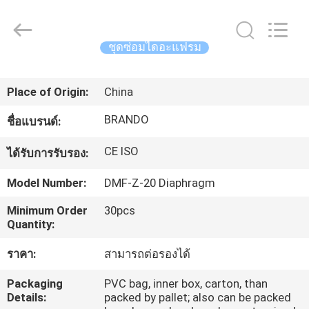
2016
-
2026
Ningbo
Brando
ชุดซ่อมไดอะแฟรม
Hardware
Co.,
Ltd.
บ้าน
All
Rights
Place of Origin:
China
Reserved.
BRANDO
ชื่อแบรนด์:
สินค้า
CE ISO
ได้รับการรับรอง:
เกี่ยว
Model Number:
DMF-Z-20 Diaphragm
กับ
Minimum Order
30pcs
Quantity:
เรา
ราคา:
สามารถต่อรองได้
Packaging
PVC bag, inner box, carton, than
ทัวร์
Details:
packed by pallet; also can be packed