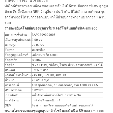
สำหรับการใช้งานโซลินอยด์
ตัว
ท่อไกด์ทำจากทองเหลือง สแตนเลสเป็นไปได้ตามข้อตกลงพิเศษ ลูกสูบ
มักจะติดตั้งซีลยาง NBR วัสดุอื่นๆ เช่น ไวตัน มีให้เลือกตามคำขอ ชุด
อาร์มาเจอร์ได้รับการออกแบบมาให้มีรอบการทำงานมากกว่า 1 ล้าน
รอบ
รายละเอียดโดยย่อของชุดอาร์มาเจอร์โซลินอยด์ชนิด amisco:
หมายเลขชิ้นส่วน
BAPC309029005
เส้นผ่านศูนย์กลางท่อ
9.00 มม.
ความสูง
29.00 มม.
วัสดุท่อ
ทองเหลือง
วัสดุลูกสูบเคลื่อนที่
เหล็กแม่เหล็ก 430FR
วัสดุสปริง
SS304
วัสดุซีล
NBR, EPDM, ซิลิโคน, ไวตัน ทั้งหมดสามารถปรับแต่งได้
ประเภท
3 ทาง 2 ทาง
แรงดันไฟฟ้าใช้งาน
24V DC, 36V DC, 48V DC
น้ำหนัก
20 กรัมต่อชุด
บรรจุภัณฑ์
100 ชุดต่อกล่อง, 10 กล่องต่อลัง, รวม 1000 ชุดต่อลัง
ปริมาตรกล่อง
0.02cbm
เวลาจัดส่ง
หนึ่งสัปดาห์หลังจากได้รับการชำระเงิน
การใช้งาน
วาล์วโซลินอยด์นิวเมติก
OEM
ใช่ สามารถผลิตตามแบบหรือตัวอย่างของคุณได้
ขนาดโดยรวมของชุดลูกสูบวาล์วโซลินอยด์ชนิด S9 ของ amisco: