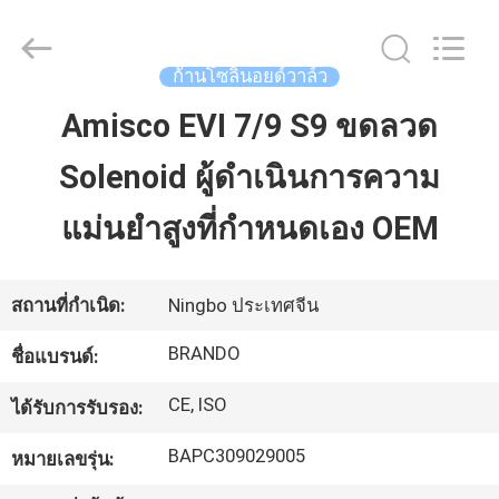
2016
-
2026
Ningbo
Brando
ก้านโซลินอยด์วาล์ว
Hardware
Co.,
Ltd.
Amisco EVI 7/9 S9 ขดลวด
บ้าน
All
Rights
Reserved.
Solenoid ผู้ดำเนินการความ
สินค้า
แม่นยำสูงที่กำหนดเอง OEM
เกี่ยว
สถานที่กำเนิด:
Ningbo ประเทศจีน
กับ
BRANDO
ชื่อแบรนด์:
เรา
CE, ISO
ได้รับการรับรอง:
BAPC309029005
หมายเลขรุ่น:
ทัวร์