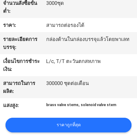
จำนวนสั่งซื้อขั้น
3000ชุด
โรงงาน
ต่ำ:
ราคา:
สามารถต่อรองได้
การ
รายละเอียดการ
กล่องด้านในกล่องบรรจุแล้วโดยพาเลท
ควบคุม
บรรจุ:
คุณภาพ
เงื่อนไขการชำระ
L/c, T/T ตะวันตกสหภาพ
เงิน:
ติดต่อ
สามารถในการ
300000 ชุดต่อเดือน
ผลิต:
เรา
,
แสงสูง:
brass valve stems
solenoid valve stem
ขอ
ราคาถูกที่สุด
ทุน