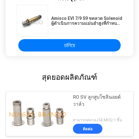
Amisco EVI 7/9 S9 ขดลวด Solenoid
ผู้ดำเนินการความแม่นยำสูงที่กำหนด
เอง OEM
চালিয়ে
สุดยอดผลิตภัณฑ์
RO SV ลูกสูบโซลินอยด์
วาล์ว
สามารถต่อรองได้ MOQ:1 ชิ้น
ติดต่อ