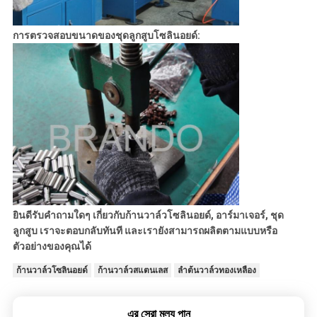
การตรวจสอบขนาดของชุดลูกสูบโซลินอยด์:
ยินดีรับคำถามใดๆ เกี่ยวกับก้านวาล์วโซลินอยด์, อาร์มาเจอร์, ชุด
ลูกสูบ เราจะตอบกลับทันที และเรายังสามารถผลิตตามแบบหรือ
ตัวอย่างของคุณได้
ก้านวาล์วโซลินอยด์
ก้านวาล์วสแตนเลส
ลำต้นวาล์วทองเหลือง
এর সেরা মূল্য পান