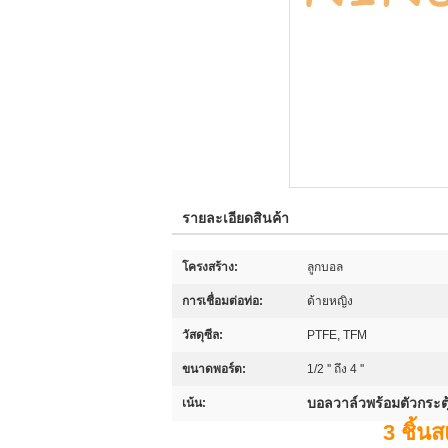
รายละเอียดสินค้า
โครงสร้าง:
ลูกบอล
การเชื่อมต่อท่อ:
ด้ายหญิง
วัสดุซีล:
PTFE, TFM
ขนาดพอร์ต:
1/2 '' ถึง 4 ''
บอลวาล์วพร้อมตัวกระตุ
เน้น:
3 ชิ้น