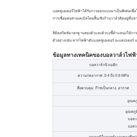
แอคทูเอเตอร์ไฟฟ้าได้รับการออกแบบมาเป็นพิเศษเพื่อ
การเชื่อมต่อสายเคเบิลโดยสิ้นเชิงก้านวาล์วติดอยู่ที่
ลิมิตสวิตช์มาตรฐานสองตัวและตัวบ่งชี้ตำแหน่งให
ตัวอย่างเช่น หากไฟฟ้าดับแอคชูเอเตอร์ อะแดปเตอร์ และ
ข้อมูลทางเทคนิคของบอลวาล์วไฟฟ้
บอลวาล์วนิวเมติก
ความกดอากาศ: 0.4 ถึง 0.8 MPa
สื่อควบคุม: ก๊าซเป็นกลาง, อากาศ
อุณหภ
อุณหภู
บอลวา
บอลวา