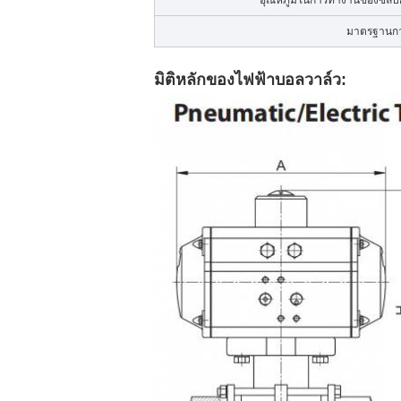
อุณหภูมิในการทำงานของซีลปกต
มาตรฐานการ
มิติหลักของไฟฟ้า
บอลวาล์ว: