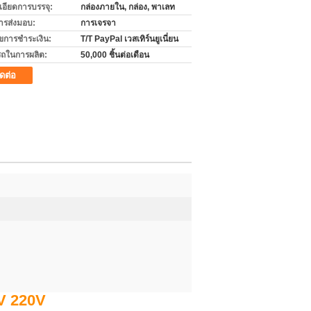
เอียดการบรรจุ:
กล่องภายใน, กล่อง, พาเลท
ารส่งมอบ:
การเจรจา
ไขการชำระเงิน:
T/T PayPal เวสเทิร์นยูเนี่ยน
ถในการผลิต:
50,000 ชิ้นต่อเดือน
ิดต่อ
4V 220V