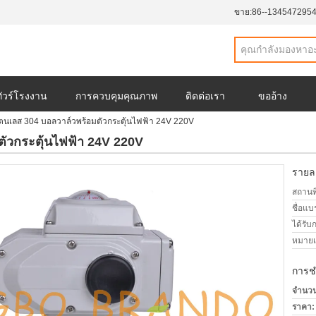
ขาย:
86--134547295
ทัวร์โรงงาน
การควบคุมคุณภาพ
ติดต่อเรา
ขออ้าง
แตนเลส 304 บอลวาล์วพร้อมตัวกระตุ้นไฟฟ้า 24V 220V
ตัวกระตุ้นไฟฟ้า 24V 220V
รายละ
สถานที
ชื่อแบ
ได้รับ
หมายเล
การช
จำนวนสั
ราคา: