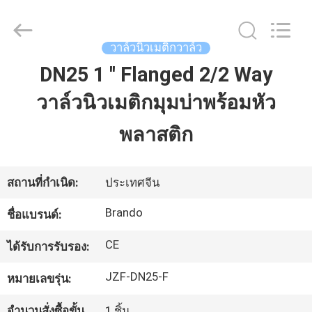
2016
-
2026
Ningbo
Brando
วาล์วนิวเมติกวาล์ว
Hardware
Co.,
Ltd.
DN25 1 '' Flanged 2/2 Way
บ้าน
All
Rights
Reserved.
วาล์วนิวเมติกมุมบ่าพร้อมหัว
สินค้า
พลาสติก
เกี่ยว
สถานที่กำเนิด:
ประเทศจีน
กับ
Brando
ชื่อแบรนด์:
เรา
CE
ได้รับการรับรอง:
JZF-DN25-F
หมายเลขรุ่น:
ทัวร์
จำนวนสั่งซื้อขั้น
1 ชิ้น