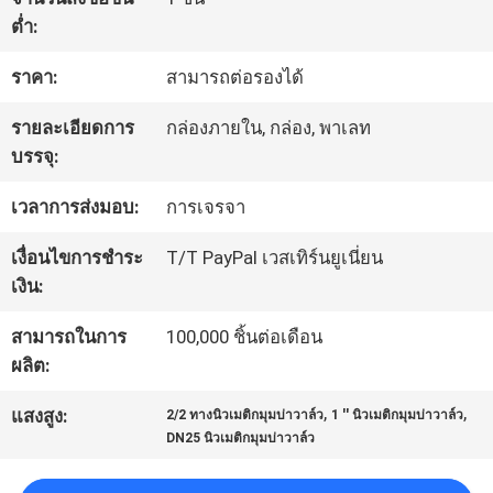
โรงงาน
ต่ำ:
ราคา:
สามารถต่อรองได้
การ
รายละเอียดการ
กล่องภายใน, กล่อง, พาเลท
บรรจุ:
ควบคุม
เวลาการส่งมอบ:
การเจรจา
คุณภาพ
เงื่อนไขการชำระ
T/T PayPal เวสเทิร์นยูเนี่ยน
เงิน:
ติดต่อ
สามารถในการ
100,000 ชิ้นต่อเดือน
เรา
ผลิต:
,
,
แสงสูง:
2/2 ทางนิวเมติกมุมบ่าวาล์ว
1 '' นิวเมติกมุมบ่าวาล์ว
ขอ
DN25 นิวเมติกมุมบ่าวาล์ว
ทุน