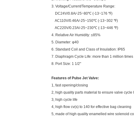
3. Voltage/Current/Temperature Range:
DC24V/0.8A/-25~80℃ (-13~176 ℉)
AC110V/0.46A/-25~150℃ (-13~302 ℉)
AC220V/0.23A/-25~230℃ (-13~446 ℉)
4. Relative Air Humidity: ≤85%
5. Diameter: φ40
6. Standard Coil and Class of Insulation: IP65
7. Diaphragm Cycle Life: more than 1 million times
8. Port Size: 1 1/2"
Features of
Pulse Jet Valve:
1, fast opening/closing
2, high quality parts material to ensure valve cycle l
3, high cycle life
4, high flow cv(s) to 140 for effective bag cleaning
5, made of high quality enamelled wire solenoid c