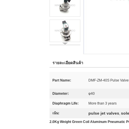
รายละเอียดสินค้า
Part Name:
DMF-ZM-40S Pulse Valve
Diameter:
φ40
Diaphragm Life:
More than 3 years
pulse jet valves
sol
เน้น:
,
2.0Kg Weight Green Coil Aluminum Pneumatic Pu