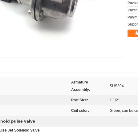
Packa
เวลาก
Payme
Supply
ต
Armature
SUS304
Assembly:
Port Size:
1 1/2"
Coil color:
Green, can be c
enoid pulse valve
lse Jet Solenoid Valve