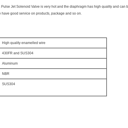
se Jet Solenoid Valve is very hot and the diaphragm has high quality and can be s
 We have good service on products, package and so on.
High quality enamelled wire
430FR and SUS304
Aluminum
NBR
SUS304