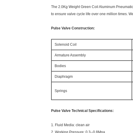
The 2.0Kg Weight Green Coil Aluminum Pneumatic Pul
to ensure valve cycle life over one million times.
Pulse Valve Construction:
Solenoid Coil
Armature Assembly
Bodies
Diaphragm
Springs
Pulse Valve Technical Specifications:
1. Fluid Media: clean air
2. Working Pressure: 0.3--0.8Mpa